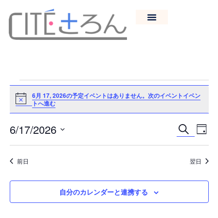
6月 17, 2026の予定イベントはありません。
次のイベントイベン
Notice
トへ進む
イ
イ
6/17/2026
検索
日付
日
ベ
付
ベ
を
ン
前日
翌日
選
択
ト
ン
ビ
自分のカレンダーと連携する
ュ