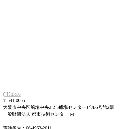
ト
ー
を
ナ
ビ
検
ゲ
ー
索
シ
ョ
し
ン
て
ナ
〒541-0055
大阪市中央区船場中央2-2-5船場センタービル5号館2階
ビ
一般財団法人 都市技術センター 内
電話番号：06-4963-2011