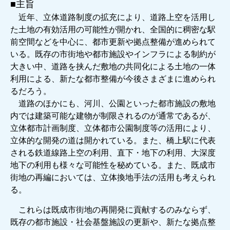
■主旨
近年、立体道路制度の拡充により、道路上空を活用し
た土地の有効活用の可能性が開かれ、全国的に稠密な駅
前空間などを中心に、都市更新や拠点整備が進められて
いる。既存の市街地や都市施設やインフラによる制約が
大きい中、道路を挟んだ敷地の共同化による土地の一体
利用による、新たな都市整備が今後さまざまに進められ
るだろう。
道路のほかにも、河川、公園といった都市施設の敷地
内では建築可能な建物が制限されるのが通常であるが、
立体都市計画制度、立体都市公園制度等の活用により、
立体的な開発の道は開かれている。また、橋上駅に代表
される鉄道線路上空の利用、直下・地下の利用、大深度
地下の利用も様々な可能性を秘めている。また、既成市
街地の再編においては、立体換地手法の活用も考えられ
る。
これらは既成市街地の再開発に貢献するのみならず、
既存の都市施設・社会基盤施設の更新や、新たな拠点整