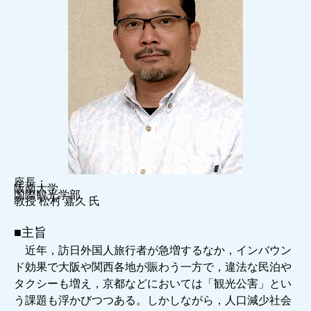
座長：
阪南大学
国際観光学部
教授 松村 嘉久 氏
■主旨
近年，訪日外国人旅行者が急増するなか，インバウン
ド効果で大阪や関西各地が賑わう一方で，違法な民泊や
タクシーも増え，京都などにおいては「観光公害」とい
う課題も浮かびつつある。しかしながら，人口減少社会