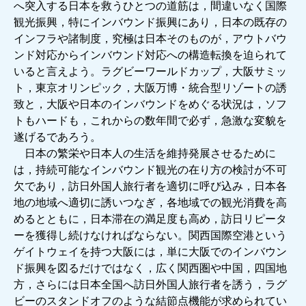
へ突入する日本を救うひとつの道筋は，間違いなく国際
観光振興，特にインバウンド振興にあり，日本の既存の
インフラや諸制度，究極は日本そのものが，アウトバウ
ンド対応からインバウンド対応への構造転換を迫られて
いると言えよう。ラグビーワールドカップ，大阪サミッ
ト，東京オリンピック，大阪万博・統合型リゾートの誘
致と，大阪や日本のインバウンドをめぐる状況は，ソフ
トもハードも，これからの数年間で必ず，急激な変貌を
遂げるであろう。
日本の繁栄や日本人の生活を維持発展させるために
は，持続可能なインバウンド観光の在り方の検討が不可
欠であり，訪日外国人旅行者を適切に呼び込み，日本各
地の地域へ適切に誘いつなぎ，各地域での観光消費を高
めるとともに，日本滞在の満足度も高め，訪日リピータ
ーを獲得し続けなければならない。関西国際空港という
ゲイトウェイを持つ大阪には，単に大阪でのインバウン
ド振興を図るだけではなく，広く関西圏や中国，四国地
方，さらには日本全国へ訪日外国人旅行者を誘う，ラグ
ビーのスタンドオフのような結節点機能が求められてい