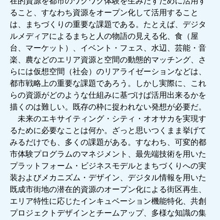
在的資源を都市のワクワク体験を生みだすために活用す
ること、すなわち資源をオープン化して活用すること
は、まちづくりの重要な課題である。たとえば、デジタ
ルメディアによるまちと人の物語の見える化、食（屋
台、マーケット）、イベント・フェス、水辺、芸能・音
楽、農などのエリア資源と空間の動態的マッチング、さ
らには仮想空間（社会）のリアライゼーションなどは、
都市戦略上の重要な課題であろう。しかし実際に、これ
らの資源がどのような仕組みに基づけば活用出来るかを
描くのは難しい。既存の枠に捉われない発想が必要だ。
未来のエキサイティング・シティ・オオサカを実現す
るために必要なことは何か。ざっと思いつくまま挙げて
みるだけでも、多くの課題がある。すなわち、可変的都
市体験プログラムのマネジメント、最先端技術を用いた
プラットフォーム・ビジネスモデルとまちづくりへの実
装およびメカニズム・デザイン、デジタル情報を用いた
既成市街地の潜在的資源のオープン化による街区再生、
エリア特性に応じたインキュベーション機能特化、共創
プロジェクトデザインとチームアップ、多様な知識の集