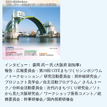
インタビュー： 森岡 武一 氏 (大阪府 副知事)
報告：広報委員会：第19回 CITÉまちづくりシンポジウム
／トークセッション／ 研究活動委員会：郊外核研究会／
プロジェクト見学会／自主活動プログラム／ さろんトー
ク／分科会活動委員会：次代のまちづくり研究会／ソト
から見た大阪研究会／ ワークショップ座長コメント／総
務委員会：幹事研修会／国内視察研修会